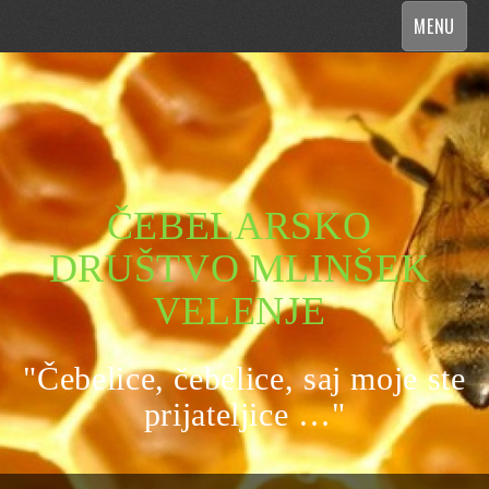
MENU
ČEBELARSKO
DRUŠTVO MLINŠEK
VELENJE
"Čebelice, čebelice, saj moje ste
prijateljice …"