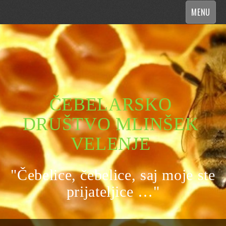
MENU
ČEBELARSKO
DRUŠTVO MLINŠEK
VELENJE
"Čebelice, čebelice, saj moje ste
prijateljice …"