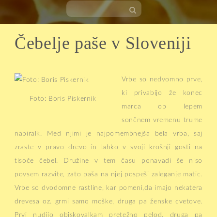
Čebelje paše v Sloveniji
Skip
to
content
Vrbe so nedvomno prve,
ki privabijo že konec
Foto: Boris Piskernik
marca ob lepem
sončnem vremenu trume
nabiralk. Med njimi je najpomembnejša bela vrba, saj
zraste v pravo drevo in lahko v svoji krošnji gosti na
tisoče čebel. Družine v tem času ponavadi še niso
povsem razvite, zato paša na njej pospeši zaleganje matic.
Vrbe so dvodomne rastline, kar pomeni,da imajo nekatera
drevesa oz. grmi samo moške, druga pa ženske cvetove.
Prvi nudijo obiskovalkam pretežno pelod, druga pa