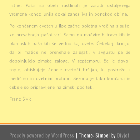
listne. Paša na obeh rastlinah je zaradi ustaljenega
vremena konec junija dokaj zanesljiva in ponekod obilna.
Po končanem cvetenju lipe začne poletna vročina s sušo,
ko presahnejo pašni viri. Samo na močvirnih travnikih in
planinskih pašnikih še vedno kaj cvete. Čebelarji krmijo,
da bi matice ne prenehale zalegati, v avgustu pa že
dopolnjujejo zimske zaloge. V septembru, če je dovolj
toplo, obiskujejo čebele cvetoči bršljan, ki postreže z
medičino in cvetnim prahom. Sezona je tako končana in
čebele so pripravljene na zimski počitek.
Franc Šivic
Proudly powered by WordPress
|
Theme: Simpel by
Divjot