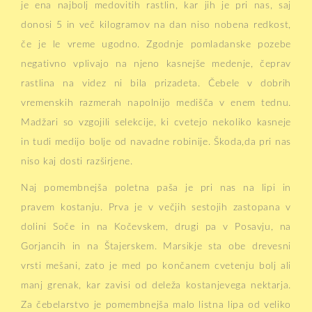
je ena najbolj medovitih rastlin, kar jih je pri nas, saj
donosi 5 in več kilogramov na dan niso nobena redkost,
če je le vreme ugodno. Zgodnje pomladanske pozebe
negativno vplivajo na njeno kasnejše medenje, čeprav
rastlina na videz ni bila prizadeta. Čebele v dobrih
vremenskih razmerah napolnijo medišča v enem tednu.
Madžari so vzgojili selekcije, ki cvetejo nekoliko kasneje
in tudi medijo bolje od navadne robinije. Škoda,da pri nas
niso kaj dosti razširjene.
Naj pomembnejša poletna paša je pri nas na lipi in
pravem kostanju. Prva je v večjih sestojih zastopana v
dolini Soče in na Kočevskem, drugi pa v Posavju, na
Gorjancih in na Štajerskem. Marsikje sta obe drevesni
vrsti mešani, zato je med po končanem cvetenju bolj ali
manj grenak, kar zavisi od deleža kostanjevega nektarja.
Za čebelarstvo je pomembnejša malo listna lipa od veliko