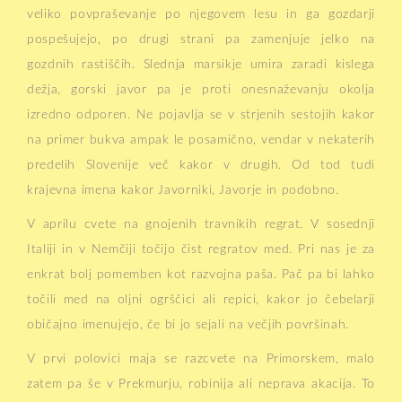
veliko povpraševanje po njegovem lesu in ga gozdarji
pospešujejo, po drugi strani pa zamenjuje jelko na
gozdnih rastiščih. Slednja marsikje umira zaradi kislega
dežja, gorski javor pa je proti onesnaževanju okolja
izredno odporen. Ne pojavlja se v strjenih sestojih kakor
na primer bukva ampak le posamično, vendar v nekaterih
predelih Slovenije več kakor v drugih. Od tod tudi
krajevna imena kakor Javorniki, Javorje in podobno.
V aprilu cvete na gnojenih travnikih regrat. V sosednji
Italiji in v Nemčiji točijo čist regratov med. Pri nas je za
enkrat bolj pomemben kot razvojna paša. Pač pa bi lahko
točili med na oljni ogrščici ali repici, kakor jo čebelarji
običajno imenujejo, če bi jo sejali na večjih površinah.
V prvi polovici maja se razcvete na Primorskem, malo
zatem pa še v Prekmurju, robinija ali neprava akacija. To