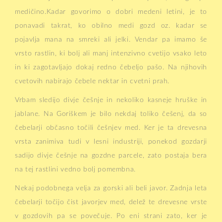
medičino.Kadar govorimo o dobri medeni letini, je to
ponavadi takrat, ko obilno medi gozd oz. kadar se
pojavlja mana na smreki ali jelki. Vendar pa imamo še
vrsto rastlin, ki bolj ali manj intenzivno cvetijo vsako leto
in ki zagotavljajo dokaj redno čebeljo pašo. Na njihovih
cvetovih nabirajo čebele nektar in cvetni prah.
Vrbam sledijo divje češnje in nekoliko kasneje hruške in
jablane. Na Goriškem je bilo nekdaj toliko češenj, da so
čebelarji občasno točili češnjev med. Ker je ta drevesna
vrsta zanimiva tudi v lesni industriji, ponekod gozdarji
sadijo divje češnje na gozdne parcele, zato postaja bera
na tej rastlini vedno bolj pomembna.
Nekaj podobnega velja za gorski ali beli javor. Zadnja leta
čebelarji točijo čist javorjev med, delež te drevesne vrste
v gozdovih pa se povečuje. Po eni strani zato, ker je